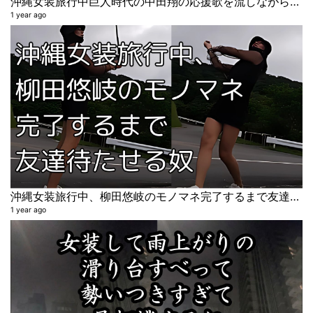
沖縄女装旅行中巨人時代の中田翔の応援歌を流しながらものまねで素振りして旅行気分高める奴
1 year ago
1 v
6 
沖縄女装旅行中、柳田悠岐のモノマネ完了するまで友達待たせる奴
1 year ago
6 
6 