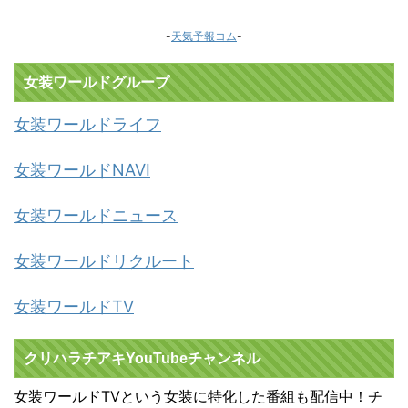
-
天気予報コム
-
女装ワールドグループ
女装ワールドライフ
女装ワールドNAVI
女装ワールドニュース
女装ワールドリクルート
女装ワールドTV
クリハラチアキYouTubeチャンネル
女装ワールドTVという女装に特化した番組も配信中！チ