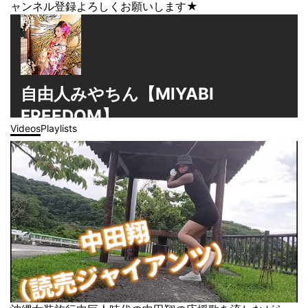
ャンネル登録よろしくお願いします★
自由人みやちん【MIYABI
FREEDOM】
Videos
Playlists