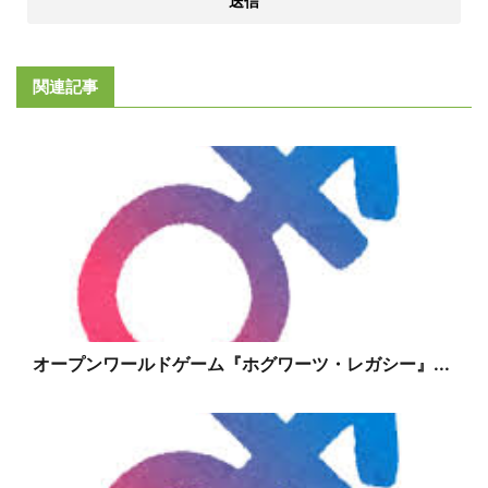
関連記事
オープンワールドゲーム『ホグワーツ・レガシー』...