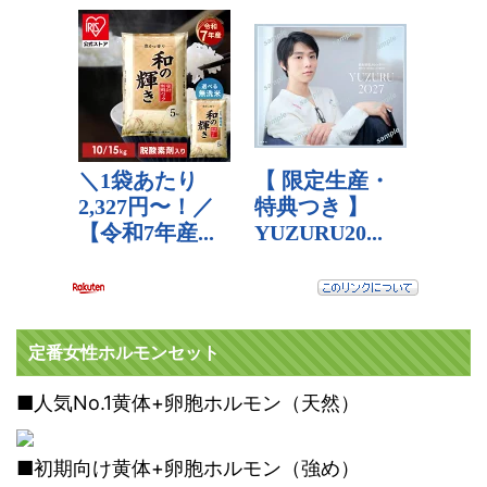
定番女性ホルモンセット
■人気No.1黄体+卵胞ホルモン（天然）
■初期向け黄体+卵胞ホルモン（強め）