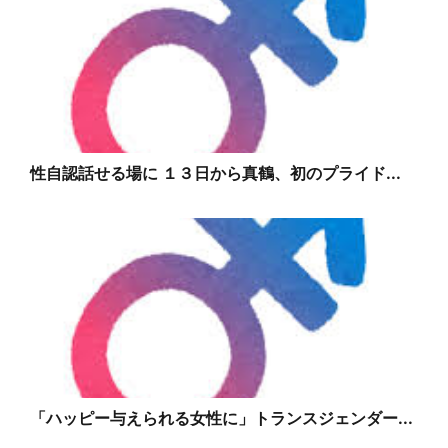
性自認話せる場に １３日から真鶴、初のプライド...
「ハッピー与えられる女性に」トランスジェンダー...