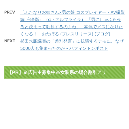
PREV
『ふたなりお姉さん×男の娘 コスプレイヤー・AV撮影
編_完全版』（α・アルフライラ） 「男にしゃぶらせ
ると決まって勃起するのよね」…本気でメスになりた
くなる！ - おたぽる (プレスリリース) (ブログ)
NEXT
杉田水脈議員の「差別発言」に抗議するデモに、なぜ
5000人も集まったのか - ハフィントンポスト
【PR】※広告主募集中※女装系の場合割引アリ