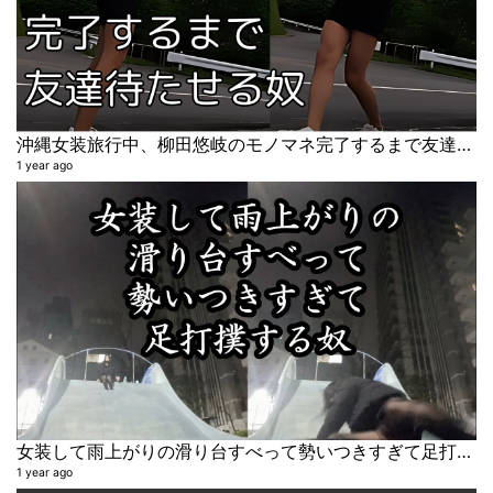
沖縄女装旅行中、柳田悠岐のモノマネ完了するまで友達待たせる奴
1 year ago
6 
6 
女装して雨上がりの滑り台すべって勢いつきすぎて足打撲する奴
1 year ago